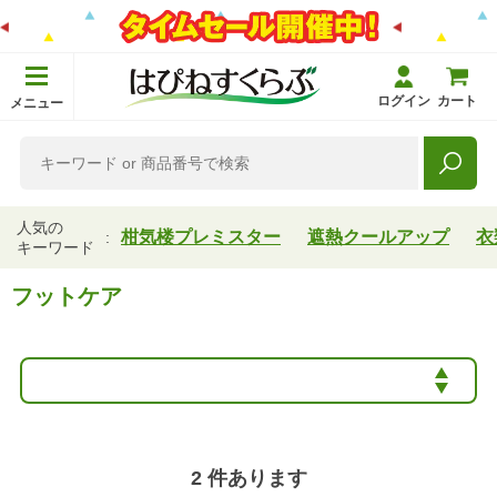
ログイン
カート
メニュー
人気の
柑気楼プレミスター
遮熱クールアップ
衣
キーワード
フットケア
2
件あります