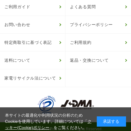
ご利用ガイド
よくある質問
お問い合わせ
プライバシーポリシー
特定商取引に基づく表記
ご利用規約
送料について
返品・交換について
家電リサイクル法について
本サイトの最適化や利用状況の分析のため
Cookieを使用しています。詳細については「
ク
承諾する
ッキー(Cookie)ポリシー
」をご覧ください。
© HappinessClub Co.Ltd. All Rights Reserved.