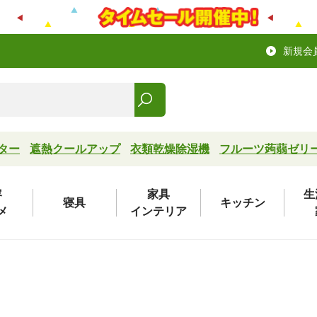
新規会
ター
遮熱クールアップ
衣類乾燥除湿機
フルーツ蒟蒻ゼリ
容
家具
生
寝具
キッチン
メ
インテリア