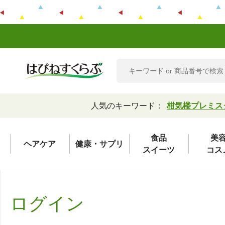
人気のキーワード：
柑気楼プレミス
食品
美
ヘアケア
健康・サプリ
スイーツ
コス
ログイン