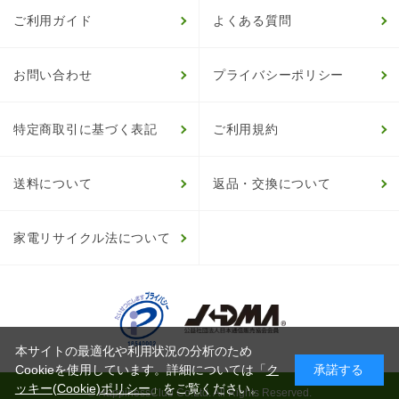
ご利用ガイド
よくある質問
お問い合わせ
プライバシーポリシー
特定商取引に基づく表記
ご利用規約
送料について
返品・交換について
家電リサイクル法について
本サイトの最適化や利用状況の分析のため
Cookieを使用しています。詳細については「
ク
承諾する
ッキー(Cookie)ポリシー
」をご覧ください。
© HappinessClub Co.Ltd. All Rights Reserved.