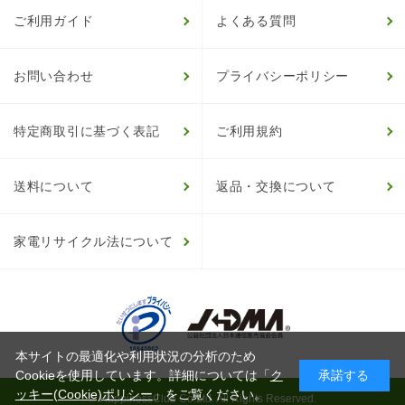
ご利用ガイド
よくある質問
お問い合わせ
プライバシーポリシー
特定商取引に基づく表記
ご利用規約
送料について
返品・交換について
家電リサイクル法について
本サイトの最適化や利用状況の分析のため
Cookieを使用しています。詳細については「
ク
承諾する
ッキー(Cookie)ポリシー
」をご覧ください。
© HappinessClub Co.Ltd. All Rights Reserved.