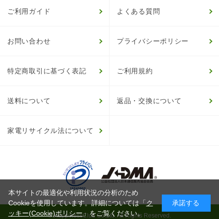
ご利用ガイド
よくある質問
お問い合わせ
プライバシーポリシー
特定商取引に基づく表記
ご利用規約
送料について
返品・交換について
家電リサイクル法について
本サイトの最適化や利用状況の分析のため
Cookieを使用しています。詳細については「
ク
承諾する
ッキー(Cookie)ポリシー
」をご覧ください。
© HappinessClub Co.Ltd. All Rights Reserved.