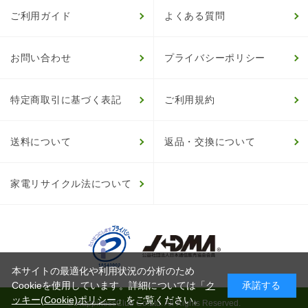
ご利用ガイド
よくある質問
お問い合わせ
プライバシーポリシー
特定商取引に基づく表記
ご利用規約
送料について
返品・交換について
家電リサイクル法について
本サイトの最適化や利用状況の分析のため
Cookieを使用しています。詳細については「
ク
承諾する
ッキー(Cookie)ポリシー
」をご覧ください。
© HappinessClub Co.Ltd. All Rights Reserved.