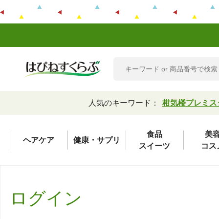
人気のキーワード：
柑気楼プレミス
食品
美
ヘアケア
健康・サプリ
スイーツ
コス
ログイン