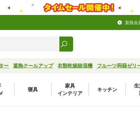
新規会
ター
遮熱クールアップ
衣類乾燥除湿機
フルーツ蒟蒻ゼリ
容
家具
生
寝具
キッチン
メ
インテリア