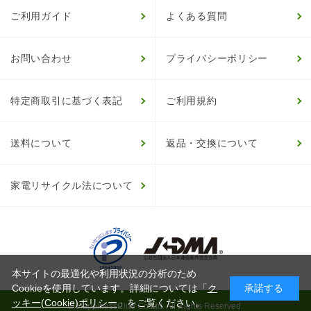
ご利用ガイド
よくある質問
お問い合わせ
プライバシーポリシー
特定商取引に基づく表記
ご利用規約
送料について
返品・交換について
家電リサイクル法について
本サイトの最適化や利用状況の分析のため
Cookieを使用しています。詳細については「
ク
承諾する
ッキー(Cookie)ポリシー
」をご覧ください。
© HappinessClub Co.Ltd. All Rights Reserved.