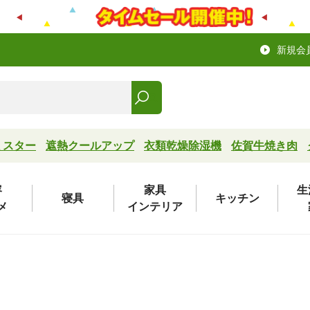
新規会
ミスター
遮熱クールアップ
衣類乾燥除湿機
佐賀牛焼き肉
容
家具
生
寝具
キッチン
メ
インテリア