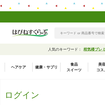
人気のキーワード：
柑気楼プレ
食品
美
ヘアケア
健康・サプリ
スイーツ
コス
ログイン