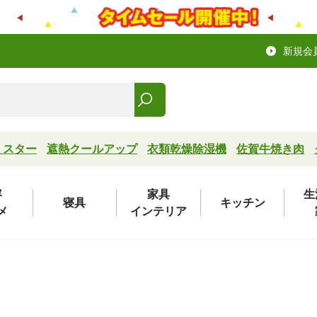
新規会
ミスター
遮熱クールアップ
衣類乾燥除湿機
佐賀牛焼き肉
容
家具
生
寝具
キッチン
メ
インテリア