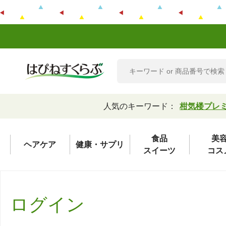
人気のキーワード：
柑気楼プレ
食品
美
ヘアケア
健康・サプリ
スイーツ
コス
ログイン