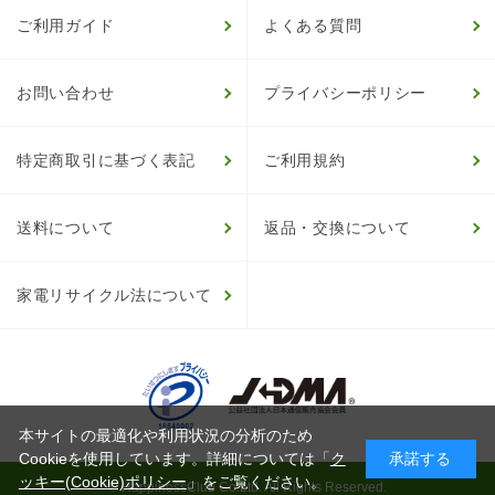
ご利用ガイド
よくある質問
お問い合わせ
プライバシーポリシー
特定商取引に基づく表記
ご利用規約
送料について
返品・交換について
家電リサイクル法について
本サイトの最適化や利用状況の分析のため
Cookieを使用しています。詳細については「
ク
承諾する
ッキー(Cookie)ポリシー
」をご覧ください。
© HappinessClub Co.Ltd. All Rights Reserved.