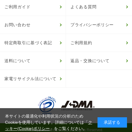
ご利用ガイド
よくある質問
お問い合わせ
プライバシーポリシー
特定商取引に基づく表記
ご利用規約
送料について
返品・交換について
家電リサイクル法について
本サイトの最適化や利用状況の分析のため
Cookieを使用しています。詳細については「
ク
承諾する
ッキー(Cookie)ポリシー
」をご覧ください。
© HappinessClub Co.Ltd. All Rights Reserved.