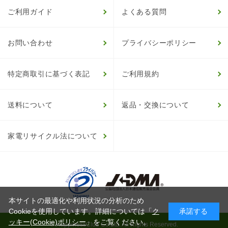
ご利用ガイド
よくある質問
お問い合わせ
プライバシーポリシー
特定商取引に基づく表記
ご利用規約
送料について
返品・交換について
家電リサイクル法について
本サイトの最適化や利用状況の分析のため
Cookieを使用しています。詳細については「
ク
承諾する
ッキー(Cookie)ポリシー
」をご覧ください。
© HappinessClub Co.Ltd. All Rights Reserved.