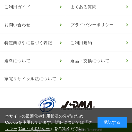
ご利用ガイド
よくある質問
お問い合わせ
プライバシーポリシー
特定商取引に基づく表記
ご利用規約
送料について
返品・交換について
家電リサイクル法について
本サイトの最適化や利用状況の分析のため
Cookieを使用しています。詳細については「
ク
承諾する
ッキー(Cookie)ポリシー
」をご覧ください。
© HappinessClub Co.Ltd. All Rights Reserved.