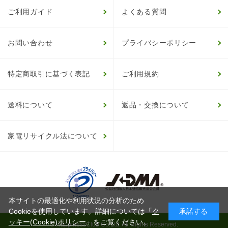
ご利用ガイド
よくある質問
お問い合わせ
プライバシーポリシー
特定商取引に基づく表記
ご利用規約
送料について
返品・交換について
家電リサイクル法について
本サイトの最適化や利用状況の分析のため
Cookieを使用しています。詳細については「
ク
承諾する
ッキー(Cookie)ポリシー
」をご覧ください。
© HappinessClub Co.Ltd. All Rights Reserved.