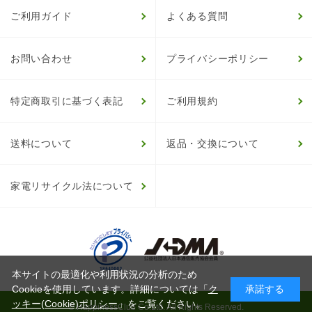
ご利用ガイド
よくある質問
お問い合わせ
プライバシーポリシー
特定商取引に基づく表記
ご利用規約
送料について
返品・交換について
家電リサイクル法について
本サイトの最適化や利用状況の分析のため
Cookieを使用しています。詳細については「
ク
承諾する
ッキー(Cookie)ポリシー
」をご覧ください。
© HappinessClub Co.Ltd. All Rights Reserved.