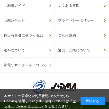
ご利用ガイド
よくある質問
お問い合わせ
プライバシーポリシー
特定商取引に基づく表記
ご利用規約
送料について
返品・交換について
家電リサイクル法について
本サイトの最適化や利用状況の分析のため
Cookieを使用しています。詳細については「
ク
承諾する
ッキー(Cookie)ポリシー
」をご覧ください。
© HappinessClub Co.Ltd. All Rights Reserved.