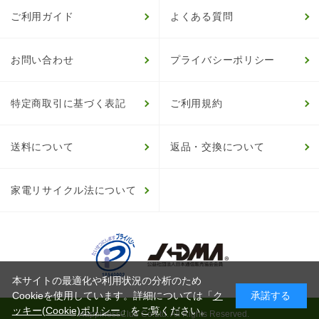
ご利用ガイド
よくある質問
お問い合わせ
プライバシーポリシー
特定商取引に基づく表記
ご利用規約
送料について
返品・交換について
家電リサイクル法について
本サイトの最適化や利用状況の分析のため
Cookieを使用しています。詳細については「
ク
承諾する
ッキー(Cookie)ポリシー
」をご覧ください。
© HappinessClub Co.Ltd. All Rights Reserved.