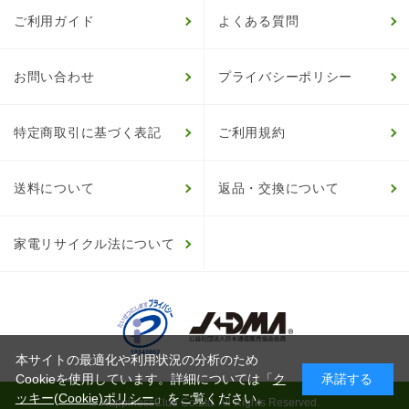
ご利用ガイド
よくある質問
お問い合わせ
プライバシーポリシー
特定商取引に基づく表記
ご利用規約
送料について
返品・交換について
家電リサイクル法について
本サイトの最適化や利用状況の分析のため
Cookieを使用しています。詳細については「
ク
承諾する
ッキー(Cookie)ポリシー
」をご覧ください。
© HappinessClub Co.Ltd. All Rights Reserved.