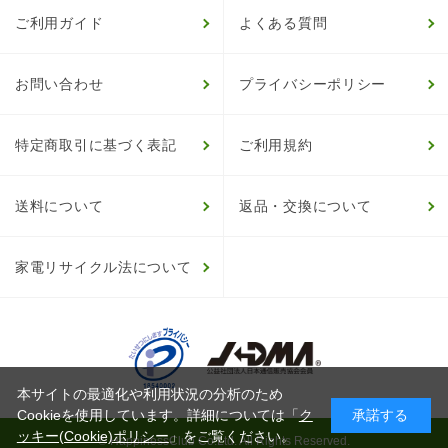
ご利用ガイド
よくある質問
お問い合わせ
プライバシーポリシー
特定商取引に基づく表記
ご利用規約
送料について
返品・交換について
家電リサイクル法について
本サイトの最適化や利用状況の分析のため
Cookieを使用しています。詳細については「
ク
承諾する
ッキー(Cookie)ポリシー
」をご覧ください。
© HappinessClub Co.Ltd. All Rights Reserved.