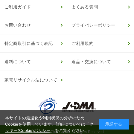
ご利用ガイド
よくある質問
お問い合わせ
プライバシーポリシー
特定商取引に基づく表記
ご利用規約
送料について
返品・交換について
家電リサイクル法について
本サイトの最適化や利用状況の分析のため
Cookieを使用しています。詳細については「
ク
承諾する
ッキー(Cookie)ポリシー
」をご覧ください。
© HappinessClub Co.Ltd. All Rights Reserved.