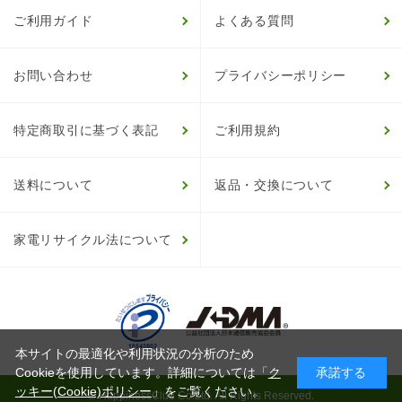
ご利用ガイド
よくある質問
お問い合わせ
プライバシーポリシー
特定商取引に基づく表記
ご利用規約
送料について
返品・交換について
家電リサイクル法について
本サイトの最適化や利用状況の分析のため
Cookieを使用しています。詳細については「
ク
承諾する
ッキー(Cookie)ポリシー
」をご覧ください。
© HappinessClub Co.Ltd. All Rights Reserved.