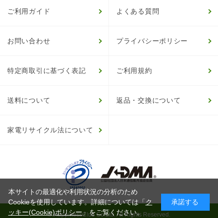
ご利用ガイド
よくある質問
お問い合わせ
プライバシーポリシー
特定商取引に基づく表記
ご利用規約
送料について
返品・交換について
家電リサイクル法について
本サイトの最適化や利用状況の分析のため
Cookieを使用しています。詳細については「
ク
承諾する
ッキー(Cookie)ポリシー
」をご覧ください。
© HappinessClub Co.Ltd. All Rights Reserved.