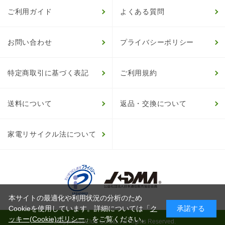
ご利用ガイド
よくある質問
お問い合わせ
プライバシーポリシー
特定商取引に基づく表記
ご利用規約
送料について
返品・交換について
家電リサイクル法について
本サイトの最適化や利用状況の分析のため
Cookieを使用しています。詳細については「
ク
承諾する
ッキー(Cookie)ポリシー
」をご覧ください。
© HappinessClub Co.Ltd. All Rights Reserved.