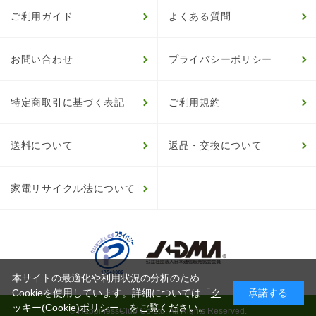
ご利用ガイド
よくある質問
お問い合わせ
プライバシーポリシー
特定商取引に基づく表記
ご利用規約
送料について
返品・交換について
家電リサイクル法について
本サイトの最適化や利用状況の分析のため
Cookieを使用しています。詳細については「
ク
承諾する
ッキー(Cookie)ポリシー
」をご覧ください。
© HappinessClub Co.Ltd. All Rights Reserved.