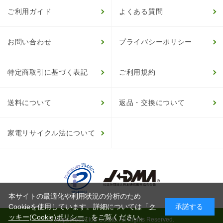
ご利用ガイド
よくある質問
お問い合わせ
プライバシーポリシー
特定商取引に基づく表記
ご利用規約
送料について
返品・交換について
家電リサイクル法について
本サイトの最適化や利用状況の分析のため
Cookieを使用しています。詳細については「
ク
承諾する
ッキー(Cookie)ポリシー
」をご覧ください。
© HappinessClub Co.Ltd. All Rights Reserved.