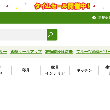
新規会
ター
遮熱クールアップ
衣類乾燥除湿機
フルーツ蒟蒻ゼリ
容
家具
生
寝具
キッチン
メ
インテリア