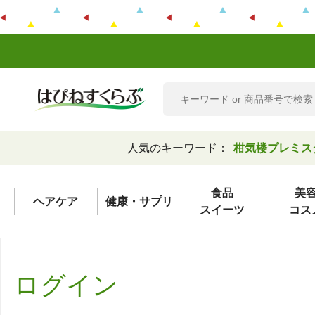
人気のキーワード：
柑気楼プレミス
食品
美
ヘアケア
健康・サプリ
スイーツ
コス
ログイン