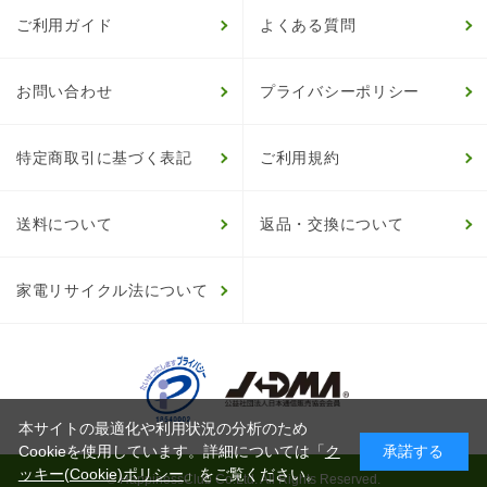
ご利用ガイド
よくある質問
お問い合わせ
プライバシーポリシー
特定商取引に基づく表記
ご利用規約
送料について
返品・交換について
家電リサイクル法について
本サイトの最適化や利用状況の分析のため
Cookieを使用しています。詳細については「
ク
承諾する
ッキー(Cookie)ポリシー
」をご覧ください。
© HappinessClub Co.Ltd. All Rights Reserved.