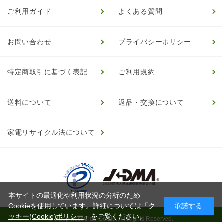
ご利用ガイド
よくある質問
お問い合わせ
プライバシーポリシー
特定商取引に基づく表記
ご利用規約
送料について
返品・交換について
家電リサイクル法について
本サイトの最適化や利用状況の分析のため
Cookieを使用しています。詳細については「
ク
承諾する
ッキー(Cookie)ポリシー
」をご覧ください。
© HappinessClub Co.Ltd. All Rights Reserved.