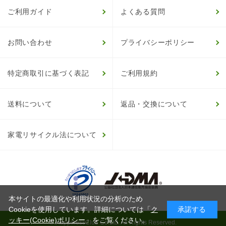
ご利用ガイド
よくある質問
お問い合わせ
プライバシーポリシー
特定商取引に基づく表記
ご利用規約
送料について
返品・交換について
家電リサイクル法について
本サイトの最適化や利用状況の分析のため
Cookieを使用しています。詳細については「
ク
承諾する
ッキー(Cookie)ポリシー
」をご覧ください。
© HappinessClub Co.Ltd. All Rights Reserved.