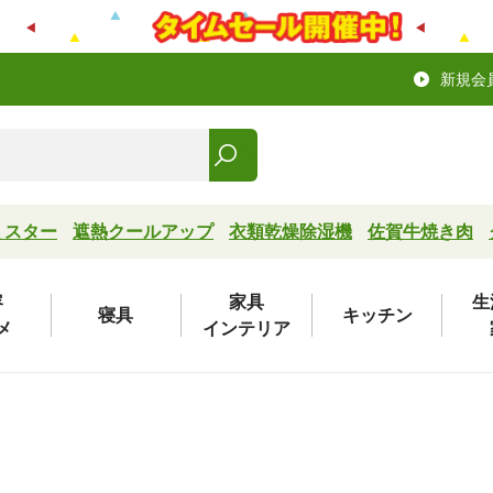
新規会
ミスター
遮熱クールアップ
衣類乾燥除湿機
佐賀牛焼き肉
容
家具
生
寝具
キッチン
メ
インテリア