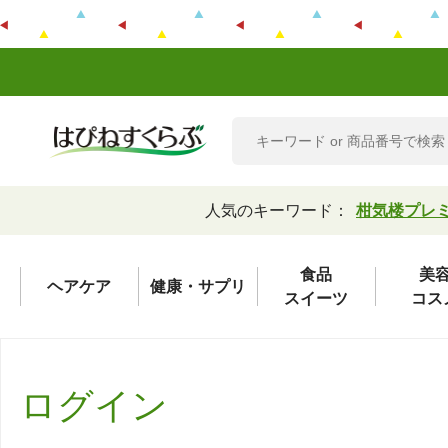
人気のキーワード：
柑気楼プレ
食品
美
ヘアケア
健康・サプリ
スイーツ
コス
ログイン