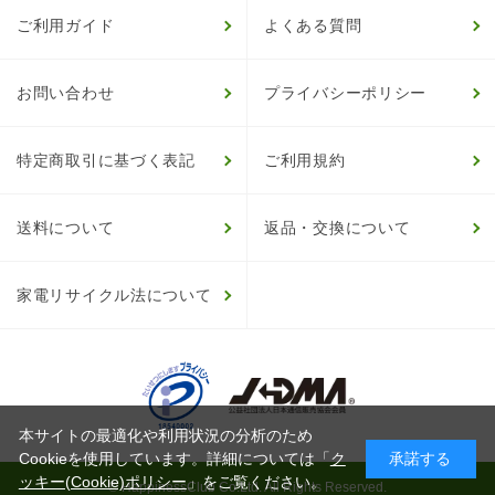
ご利用ガイド
よくある質問
お問い合わせ
プライバシーポリシー
特定商取引に基づく表記
ご利用規約
送料について
返品・交換について
家電リサイクル法について
本サイトの最適化や利用状況の分析のため
Cookieを使用しています。詳細については「
ク
承諾する
ッキー(Cookie)ポリシー
」をご覧ください。
© HappinessClub Co.Ltd. All Rights Reserved.