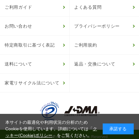
ご利用ガイド
よくある質問
お問い合わせ
プライバシーポリシー
特定商取引に基づく表記
ご利用規約
送料について
返品・交換について
家電リサイクル法について
本サイトの最適化や利用状況の分析のため
Cookieを使用しています。詳細については「
ク
承諾する
ッキー(Cookie)ポリシー
」をご覧ください。
© HappinessClub Co.Ltd. All Rights Reserved.