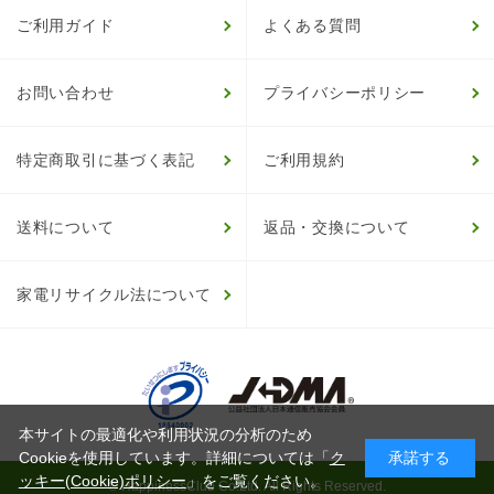
ご利用ガイド
よくある質問
お問い合わせ
プライバシーポリシー
特定商取引に基づく表記
ご利用規約
送料について
返品・交換について
家電リサイクル法について
本サイトの最適化や利用状況の分析のため
Cookieを使用しています。詳細については「
ク
承諾する
ッキー(Cookie)ポリシー
」をご覧ください。
© HappinessClub Co.Ltd. All Rights Reserved.