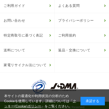
ご利用ガイド
よくある質問
お問い合わせ
プライバシーポリシー
特定商取引に基づく表記
ご利用規約
送料について
返品・交換について
家電リサイクル法について
本サイトの最適化や利用状況の分析のため
Cookieを使用しています。詳細については「
ク
承諾する
ッキー(Cookie)ポリシー
」をご覧ください。
© HappinessClub Co.Ltd. All Rights Reserved.