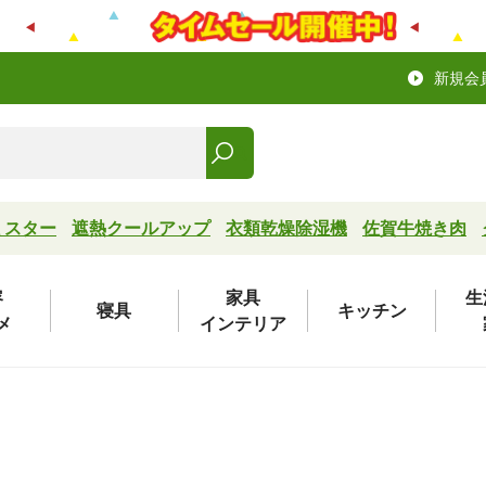
新規会
ミスター
遮熱クールアップ
衣類乾燥除湿機
佐賀牛焼き肉
容
家具
生
寝具
キッチン
メ
インテリア