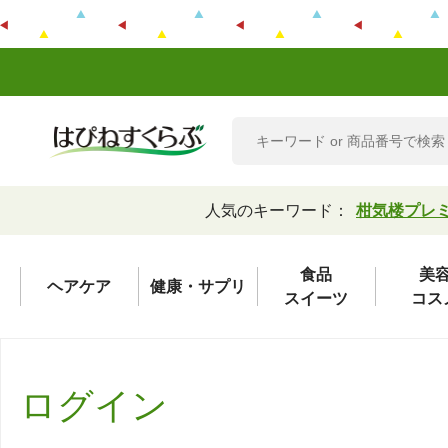
人気のキーワード：
柑気楼プレ
食品
美
ヘアケア
健康・サプリ
スイーツ
コス
ログイン