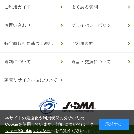
ご利用ガイド
よくある質問
お問い合わせ
プライバシーポリシー
特定商取引に基づく表記
ご利用規約
送料について
返品・交換について
家電リサイクル法について
本サイトの最適化や利用状況の分析のため
Cookieを使用しています。詳細については「
ク
承諾する
ッキー(Cookie)ポリシー
」をご覧ください。
© HappinessClub Co.Ltd. All Rights Reserved.