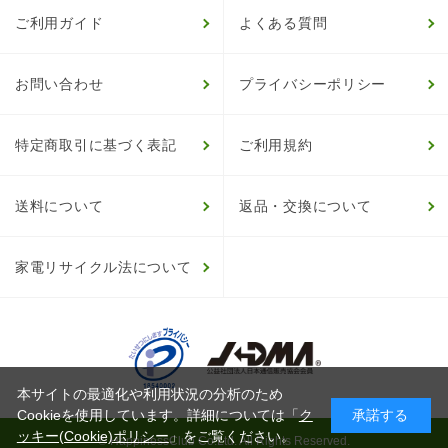
ご利用ガイド
よくある質問
お問い合わせ
プライバシーポリシー
特定商取引に基づく表記
ご利用規約
送料について
返品・交換について
家電リサイクル法について
本サイトの最適化や利用状況の分析のため
Cookieを使用しています。詳細については「
ク
承諾する
ッキー(Cookie)ポリシー
」をご覧ください。
© HappinessClub Co.Ltd. All Rights Reserved.