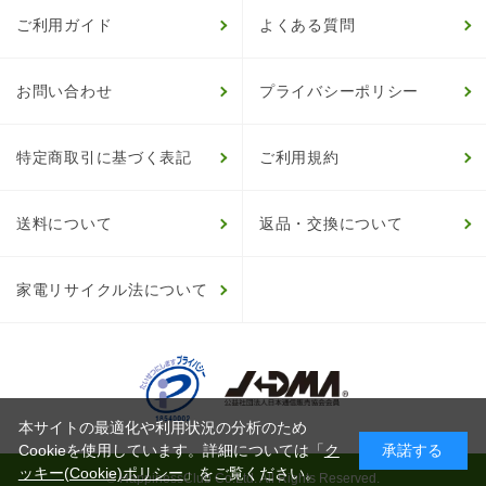
ご利用ガイド
よくある質問
お問い合わせ
プライバシーポリシー
特定商取引に基づく表記
ご利用規約
送料について
返品・交換について
家電リサイクル法について
本サイトの最適化や利用状況の分析のため
Cookieを使用しています。詳細については「
ク
承諾する
ッキー(Cookie)ポリシー
」をご覧ください。
© HappinessClub Co.Ltd. All Rights Reserved.