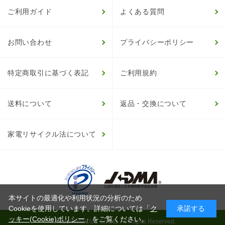
ご利用ガイド
よくある質問
お問い合わせ
プライバシーポリシー
特定商取引に基づく表記
ご利用規約
送料について
返品・交換について
家電リサイクル法について
本サイトの最適化や利用状況の分析のため
Cookieを使用しています。詳細については「
ク
承諾する
ッキー(Cookie)ポリシー
」をご覧ください。
© HappinessClub Co.Ltd. All Rights Reserved.