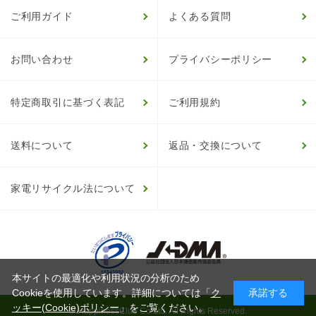
ご利用ガイド
よくある質問
お問い合わせ
プライバシーポリシー
特定商取引に基づく表記
ご利用規約
送料について
返品・交換について
家電リサイクル法について
本サイトの最適化や利用状況の分析のため
Cookieを使用しています。詳細については「
ク
承諾する
ッキー(Cookie)ポリシー
」をご覧ください。
© HappinessClub Co.Ltd. All Rights Reserved.