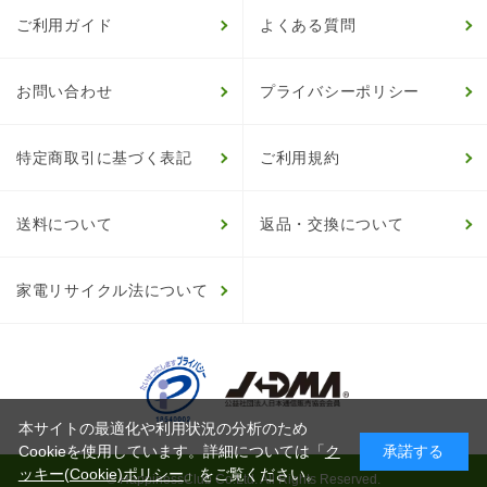
ご利用ガイド
よくある質問
お問い合わせ
プライバシーポリシー
特定商取引に基づく表記
ご利用規約
送料について
返品・交換について
家電リサイクル法について
本サイトの最適化や利用状況の分析のため
Cookieを使用しています。詳細については「
ク
承諾する
ッキー(Cookie)ポリシー
」をご覧ください。
© HappinessClub Co.Ltd. All Rights Reserved.