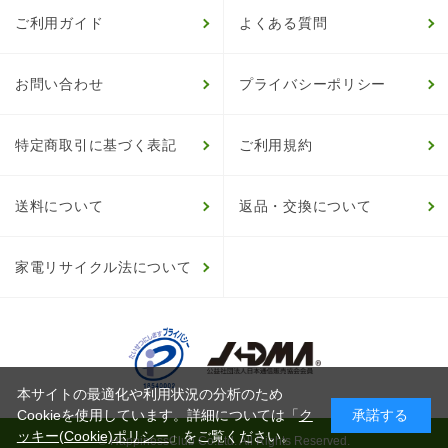
ご利用ガイド
よくある質問
お問い合わせ
プライバシーポリシー
特定商取引に基づく表記
ご利用規約
送料について
返品・交換について
家電リサイクル法について
本サイトの最適化や利用状況の分析のため
Cookieを使用しています。詳細については「
ク
承諾する
ッキー(Cookie)ポリシー
」をご覧ください。
© HappinessClub Co.Ltd. All Rights Reserved.