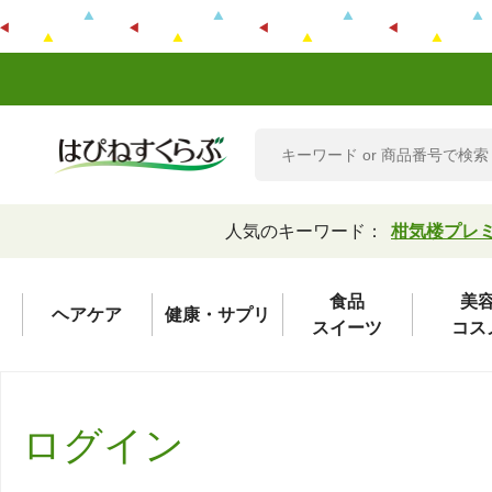
人気のキーワード：
柑気楼プレ
食品
美
ヘアケア
健康・サプリ
スイーツ
コス
ログイン