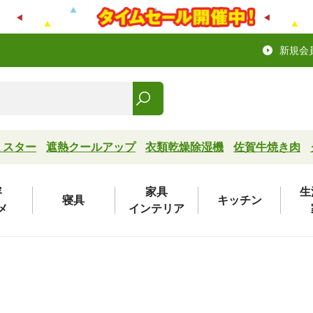
新規会
ミスター
遮熱クールアップ
衣類乾燥除湿機
佐賀牛焼き肉
容
家具
生
寝具
キッチン
メ
インテリア