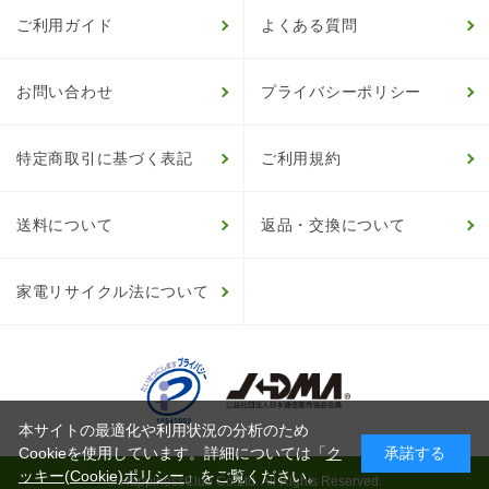
ご利用ガイド
よくある質問
お問い合わせ
プライバシーポリシー
特定商取引に基づく表記
ご利用規約
送料について
返品・交換について
家電リサイクル法について
本サイトの最適化や利用状況の分析のため
Cookieを使用しています。詳細については「
ク
承諾する
ッキー(Cookie)ポリシー
」をご覧ください。
© HappinessClub Co.Ltd. All Rights Reserved.