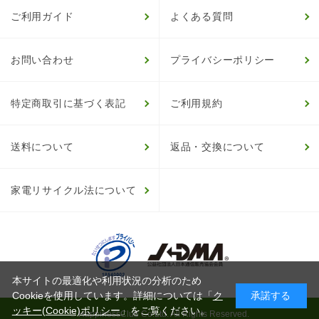
ご利用ガイド
よくある質問
お問い合わせ
プライバシーポリシー
特定商取引に基づく表記
ご利用規約
送料について
返品・交換について
家電リサイクル法について
本サイトの最適化や利用状況の分析のため
Cookieを使用しています。詳細については「
ク
承諾する
ッキー(Cookie)ポリシー
」をご覧ください。
© HappinessClub Co.Ltd. All Rights Reserved.