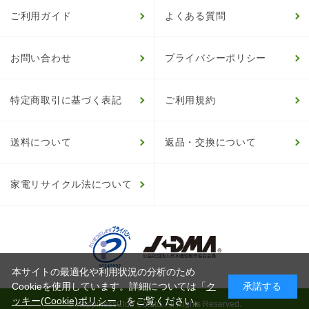
ご利用ガイド
よくある質問
お問い合わせ
プライバシーポリシー
特定商取引に基づく表記
ご利用規約
送料について
返品・交換について
家電リサイクル法について
本サイトの最適化や利用状況の分析のため
Cookieを使用しています。詳細については「
ク
承諾する
ッキー(Cookie)ポリシー
」をご覧ください。
© HappinessClub Co.Ltd. All Rights Reserved.