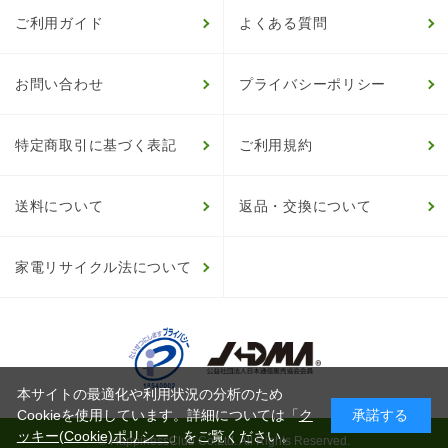
ご利用ガイド
よくある質問
お問い合わせ
プライバシーポリシー
特定商取引に基づく表記
ご利用規約
送料について
返品・交換について
家電リサイクル法について
本サイトの最適化や利用状況の分析のため
Cookieを使用しています。詳細については「
ク
承諾する
ッキー(Cookie)ポリシー
」をご覧ください。
© HappinessClub Co.Ltd. All Rights Reserved.