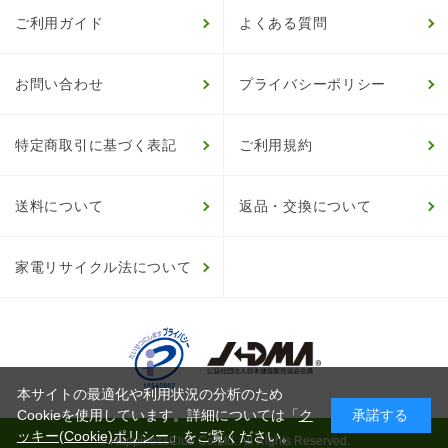
ご利用ガイド
よくある質問
お問い合わせ
プライバシーポリシー
特定商取引に基づく表記
ご利用規約
送料について
返品・交換について
家電リサイクル法について
本サイトの最適化や利用状況の分析のため
Cookieを使用しています。詳細については「
ク
承諾する
ッキー(Cookie)ポリシー
」をご覧ください。
© HappinessClub Co.Ltd. All Rights Reserved.